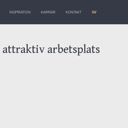
INSPIRATION
KARRIÄR
KONTAKT
SV
attraktiv arbetsplats
ata med Nina Adilstam,
rebild inom HR” i år
tegier som hjälpt
.