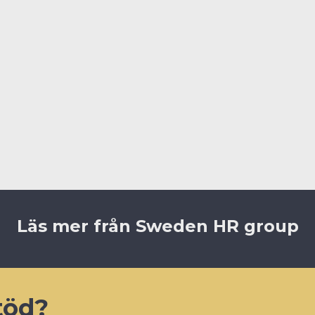
get tillsammans, och den kollektiva kraften från alla med
.
or, Sopra Steria
Läs mer från Sweden HR group
töd?