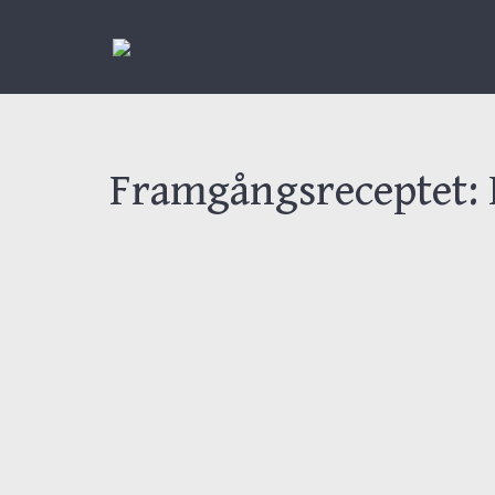
Framgångsreceptet: H
I vår artikelserie
”En i
HR direktör på Sopra S
från Karriärföretagen.
företaget att inte bar