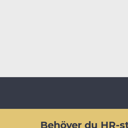
”Vi bygger det här företa
oss starka”, avslutar Nina
Nina Adilstam, HR Direct
Publicerad: 2025-01-09
Behöver du HR-s