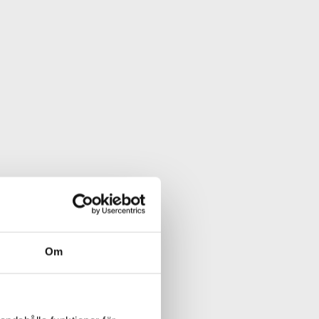
raineeprogram
t sätt att attrahera och
pa en stark företagskultur
 utvecklas – a great place
igheter och inte minst
ar i ambitionen att
pra Steria, men just
studenter som söker en
ktyg för
Om
verktyg i HR-arbetet på
om rekrytering.