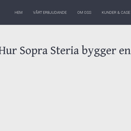
HEM
VÅRT ERBJUDANDE
OM OSS
KUNDER & CASE
ur Sopra Steria bygger en 
ntervju med HR-chefen”
har vi haft förmånen att pr
teria, som även fick den fina utmärkelsen ”årets fö
 Hon berättar om sin resa, sina lärdomar och de stra
a överleva utan även växa i en osäker arbetsmarknad