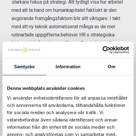
starkare fokus på strategi. Att tydligt visa hur arbetet
med att ta hand om humankapitalet faktiskt är den
avgörande framgångsfaktorn blir allt viktigare. I takt
med att ny teknik automatiserat många av de mer
rutinartade uppgifterna behöver HR:s strategiska
bidrag träda fram ännu tydligare. Samtidigt ställs
högre krav på effektivitet – vi måste kunna leverera
mer värde för pengarna genom att arbeta mer riktat,
Samtycke
Information
Om
smartare och med ännu större precision.
Denna webbplats använder cookies
Varmt välkommen, Gabriella!
Vi använder enhetsidentifierare för att anpassa innehållet
och annonserna till användarna, tillhandahålla funktioner
för sociala medier och analysera vår trafik. Vi
vidarebefordrar även sådana identifierare och annan
information från din enhet till de sociala medier och
annons- och analysföretag som vi samarbetar med.