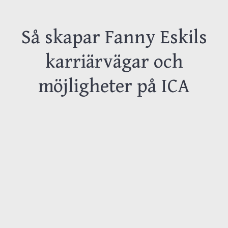
Så skapar Fanny Eskils
karriärvägar och
möjligheter på ICA
För Fanny Eskils var det tillfälligheter som
ledde in henne på HR-spåret. Efter
gymnasiet tog hon klivet in i familjens ICA-
butik, mitt under pandemin då
arbetsmarknaden stod still. Planen var
egentligen att resa, men istället fick hon
under två år axla ett stort personalansvar