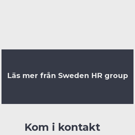
Fanny Eskils, HR-chef, ICA Maxi Botkyrka
Publicerad: 2025-10-02
Läs mer från Sweden HR group
Kom i kontakt