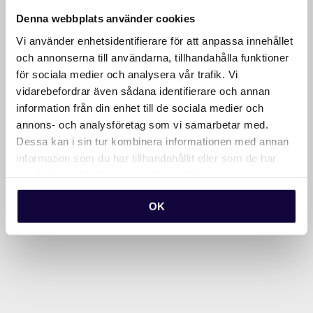
Winningtemp för pulsundersökningar och olika
Denna webbplats använder cookies
utvärderingsverktyg kopplade till utbildningar och
Vi använder enhetsidentifierare för att anpassa innehållet
initiativ.
och annonserna till användarna, tillhandahålla funktioner
– I början kunde feedback kännas utmanande, men
för sociala medier och analysera vår trafik. Vi
vidarebefordrar även sådana identifierare och annan
det är avgörande att vi kontinuerligt ställer oss
information från din enhet till de sociala medier och
frågan: gör vi rätt saker och skapar vi faktiskt värde?
annons- och analysföretag som vi samarbetar med.
Hon beskriver återkopplingen som en viktig del av
Dessa kan i sin tur kombinera informationen med annan
HR-teamets utveckling.
information som du har tillhandahållit eller som de har
samlat in när du har använt deras tjänster.
– Om vi inte frågar så kan vi omöjligt veta vad vi ska
förbättra eller vad vi faktiskt gör bra.
OK
När HR, marknad och
kommunikation arbetar
tillsammans