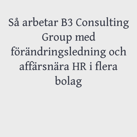
Så arbetar B3 Consulting
Group med
förändringsledning och
affärsnära HR i flera
bolag
B3 Consulting Group
grundades 2003 och består i
dag av omkring 25 specialistbolag som hjälper
kunder att utveckla framtidens möjligheter inom
digitalisering och verksamhetsutveckling. Med cirka