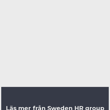
Våga fatta beslut, även när de ibland känns
obekväma. Förändring kräver mod.
Och framför allt: fortsätt vara nyfiken. Det
går så fort i dag att vi hela tiden måste vilja
lära oss nytt.
Pernilla Brolin, CHRO, B3 Consulting Group
Publicerad: 2026-06-09
Läs mer från Sweden HR group