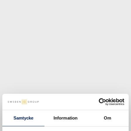
Samtidigt drivs hon av just den typen av utveckling.
– Jag går igång på förändring. Men då måste jag
också hela tiden ställa mig frågan: hjälper det här
affären, eller behöver vi ändra riktning?
Feedback som verktyg för
utveckling
För att lyckas med både förändring och struktur blir
uppföljning avgörande. Här spelar feedback en
central roll. För att säkerställa att HR faktiskt skapar
värde arbetar organisationen kontinuerligt med
feedback genom pulsundersökningar, utvärderingar
och dialog med både medarbetare och dotterbolags-
vd:ar.
Samtycke
Information
Om
Bland systemen som används finns bland annat