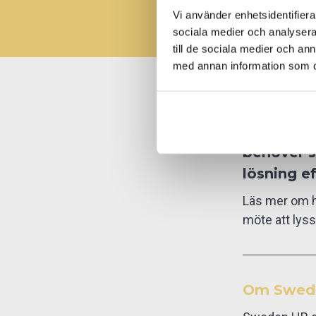
Vi använder enhetsidentifierar
sociala medier och analysera 
till de sociala medier och a
med annan information som du 
Vill du o
kompetens 
behöver st
lösning e
Läs mer om h
möte att lyss
Om Swed