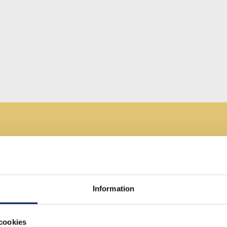
ån Sweden HR group
prata med någon av våra k
som jobbar på Sweden HR group har lång erfarenhet av 
operativa och strategiska HR-insatser. Lämna dina
Information
aktuppgifter nedan, så återkommer vi till dig inom 24 ti
cookies