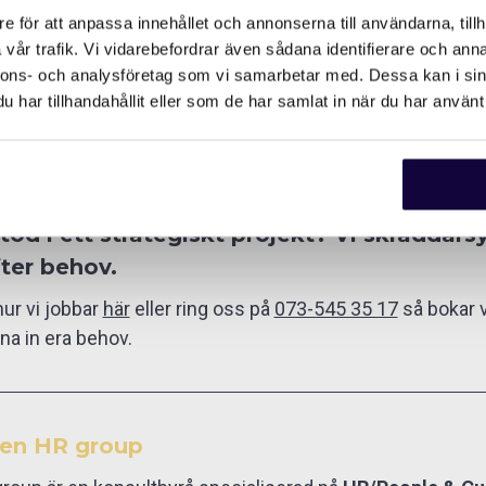
e för att anpassa innehållet och annonserna till användarna, tillh
vår trafik. Vi vidarebefordrar även sådana identifierare och anna
nnons- och analysföretag som vi samarbetar med. Dessa kan i sin
har tillhandahållit eller som de har samlat in när du har använt 
utsourca din HR-funktion, behöver komple
och/eller resurser till ditt befintliga HR-
öd i ett strategiskt projekt? Vi skräddarsy
fter behov.
ur vi jobbar
här
eller ring oss på
073-545 35 17
så bokar v
na in era behov.
en HR group