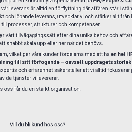
oup är en konsultbyrå specialiserad på
HR/People & Cu
vår leverans är alltid en förflyttning där affären står i stä
 och löpande leverans, utvecklar vi och stärker allt från
till processer, strukturer och kompetenser.
yr
vårt tillvägagångssätt efter dina unika behov och affär
 att snabbt skala upp eller ner när det behövs.
team, vilket ger våra kunder fördelarna med att ha
en hel H
lning till sitt förfogande – oavsett uppdragets storlek
pertis och erfarenhet säkerställer att vi alltid fokuserar
v de tjänster vi levererar.
 oss får du en stärkt organisation.
Vill du bli kund hos oss?