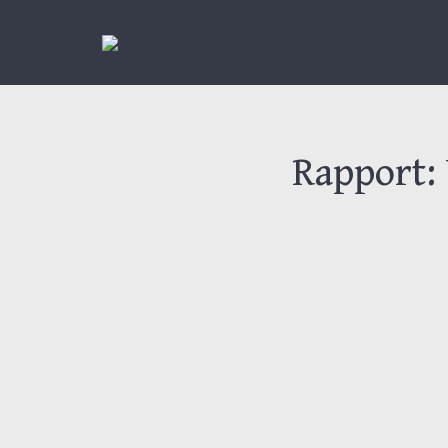
Rapport:
Huvudsyftet med undersö
organisatoriska- och pe
organisationer i Sverig
fokusområden för 2023.
Undersökningen riktade sig