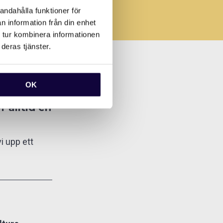
andahålla funktioner för
n information från din enhet
 tur kombinera informationen
deras tjänster.
tterande
OK
team eller
r alltid en
i upp ett