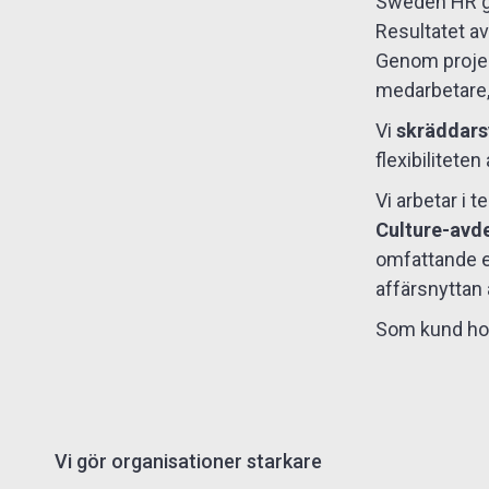
Sweden HR gr
Resultatet av 
Genom projekt
medarbetare, 
Vi
skräddars
flexibiliteten
Vi arbetar i 
Culture-avde
omfattande ex
affärsnyttan a
Som kund hos
Vi gör organisationer starkare