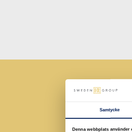
Senaste nytt fr
Vill du 
Vi 
Samtycke
kont
Denna webbplats använder 