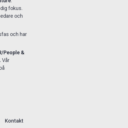
lture
.
ndig fokus.
 ledare och
sfas och har
R/People &
.
Vår
 på
Kontakt