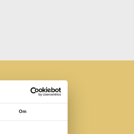
onsulter?
både
Om
mmar.