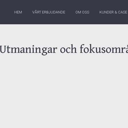
HEM
VÅRT ERBJUDANDE
OM OSS
KUNDER & CASE
 Utmaningar och fokusomr
kningen var att skapa insikter kring
rsonalrelaterade möjligheter och utmaningar
e har haft under 2022, samt undersöka
 till personer i verksamhetsledande ställning samt