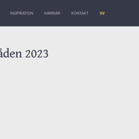
INSPIRATION
KARRIÄR
KONTAKT
SV
åden 2023