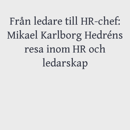
Från ledare till HR-chef:
Mikael Karlborg Hedréns
resa inom HR och
ledarskap
När Mikael Karlborg Hedrén ser tillbaka
på sin karriär är det tydligt att ledarskap
och HR alltid gått hand i hand. Det var
aldrig självklart att han skulle arbeta med
HR, men en sak har varit konstant: