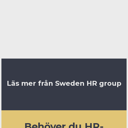
Mikael Karlborg Hedrén, HR-Chef, Ecokraft
Publicerad: 2025-03-05
Läs mer från Sweden HR group
Behöver du HR-