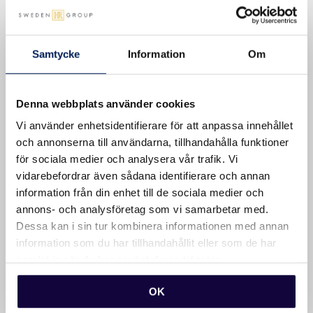
ledarskap
För Mikael handlar framtidens HR om att förstå och
Samtycke
Information
Om
optimera kulturen i organisationer. ”Efter pandemin
har arbetslivet förändrats. Hybridarbete påverkar
arbetsmiljön, tilliten och engagemanget. Vi behöver
Denna webbplats använder cookies
se till att vi bygger en stark kultur, så att medarbetare
Vi använder enhetsidentifierare för att anpassa innehållet
inte bara presterar utan trivs och utvecklas.”
och annonserna till användarna, tillhandahålla funktioner
för sociala medier och analysera vår trafik. Vi
Han ser också ett ökat fokus på personalekonomi –
vidarebefordrar även sådana identifierare och annan
att kunna sätta siffror på hur HR-arbetet påverkar
information från din enhet till de sociala medier och
verksamheten.
annons- och analysföretag som vi samarbetar med.
Dessa kan i sin tur kombinera informationen med annan
information som du har tillhandahållit eller som de har
samlat in när du har använt deras tjänster.
OK
”Det är enklare att förändra saker när