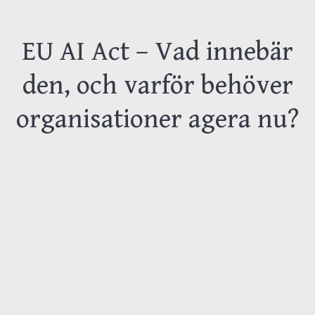
EU AI Act – Vad innebär
den, och varför behöver
organisationer agera nu?
AI Act är EU:s nya spelregler för AI med
krav på ansvar, transparens och
riskhantering. För företag handlar det inte
bara om juridik, utan om att skapa struktur
som gör att AI kan användas tryggt och
affärsnära.