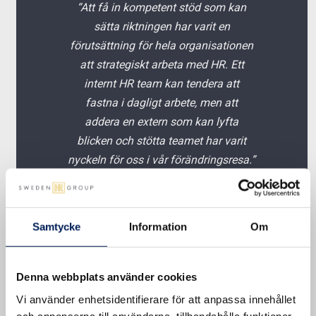
“Att få in kompetent stöd som kan
sätta riktningen har varit en
förutsättning för hela organisationen
att strategiskt arbeta med HR. Ett
internt HR team kan tendera att
fastna i dagligt arbete, men att
addera en extern som kan lyfta
blicken och stötta teamet har varit
nyckeln för oss i vår förändringsresa.”
Gertrud Alvén, Group CEO,
Babyshop Group
Samtycke
Information
Om
Denna webbplats använder cookies
Vad tycker Gertrud Alvén, Group CEO,
Vi använder enhetsidentifierare för att anpassa innehållet
och annonserna till användarna, tillhandahålla funktioner