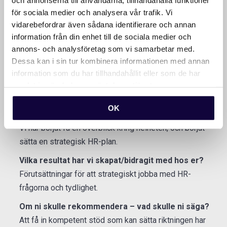
Babyshop Group, om vårt samarbete?
för sociala medier och analysera vår trafik. Vi
Är ni nöjda med leveransen på ett övergripande
vidarebefordrar även sådana identifierare och annan
plan?
information från din enhet till de sociala medier och
annons- och analysföretag som vi samarbetar med.
Ja mycket nöjda, självgående team som supporterar.
Dessa kan i sin tur kombinera informationen med annan
Vad är ni mest nöjda med?
information som du har tillhandahållit eller som de har
Stöd av ledare och inlyssnande arbetssätt.
samlat in när du har använt deras tjänster.
Vilken är skillnaden nu jämfört med innan
OK
samarbetet?
Vi har börjat få en överblick kring helheten, och börjat
sätta en strategisk HR-plan.
Vilka resultat har vi skapat/bidragit med hos er?
Förutsättningar för att strategiskt jobba med HR-
frågorna och tydlighet.
Om ni skulle rekommendera – vad skulle ni säga?
Att få in kompetent stöd som kan sätta riktningen har