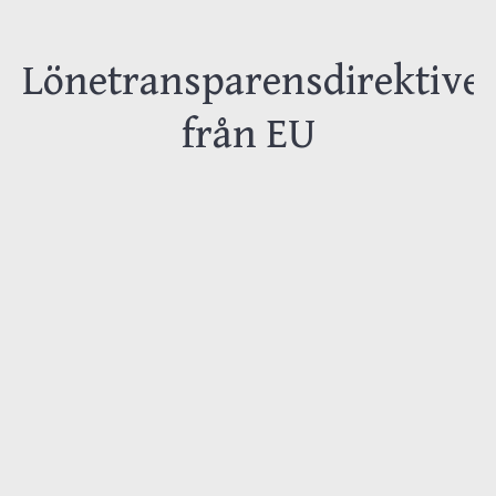
Lönetransparensdirektivet
från EU
I mars 2023 antog EU-parlamentet ett
direktiv om lönetransparens som planeras
att träda i kraft inom tre år. Detta initiativ,
understött av Europeiska rådet, syftar till
att främja principen om lika lön för lika
arbete mellan kvinnor och män genom att
öka öppenheten kring lönesättningen.