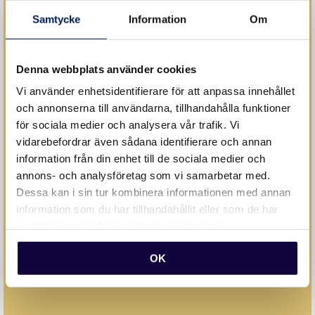
Samtycke
Information
Om
Företag
Denna webbplats använder cookies
Vi använder enhetsidentifierare för att anpassa innehållet
och annonserna till användarna, tillhandahålla funktioner
Företagsmail
för sociala medier och analysera vår trafik. Vi
vidarebefordrar även sådana identifierare och annan
information från din enhet till de sociala medier och
Jag godkänner att mina personuppgifter behandlas
annons- och analysföretag som vi samarbetar med.
Dessa kan i sin tur kombinera informationen med annan
enligt
Sweden HR groups policy
information som du har tillhandahållit eller som de har
samlat in när du har använt deras tjänster.
OK