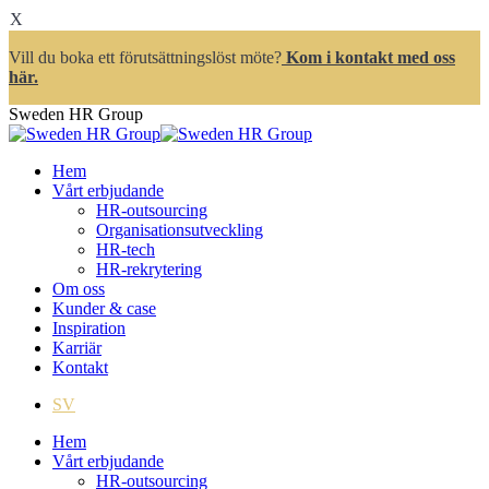
X
Vill du boka ett förutsättningslöst möte?
Kom i kontakt med oss
här.
Skip
Sweden HR Group
to
content
Hem
Vårt erbjudande
HR-outsourcing
Organisationsutveckling
HR-tech
HR-rekrytering
Om oss
Kunder & case
Inspiration
Karriär
Kontakt
SV
Hem
Vårt erbjudande
HR-outsourcing