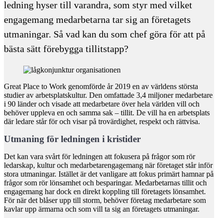
ledning hyser till varandra, som styr med vilket
engagemang medarbetarna tar sig an företagets
utmaningar. Så vad kan du som chef göra för att på
bästa sätt förebygga tillitstapp?
Great Place to Work genomförde år 2019 en av världens största
studier av arbetsplatskultur. Den omfattade 3,4 miljoner medarbetare
i 90 länder och visade att medarbetare över hela världen vill och
behöver uppleva en och samma sak – tillit. De vill ha en arbetsplats
där ledare står för och visar på trovärdighet, respekt och rättvisa.
Utmaning för ledningen i kristider
Det kan vara svårt för ledningen att fokusera på frågor som rör
ledarskap, kultur och medarbetarengagemang när företaget står inför
stora utmaningar. Istället är det vanligare att fokus primärt hamnar på
frågor som rör lönsamhet och besparingar. Medarbetarnas tillit och
engagemang har dock en direkt koppling till företagets lönsamhet.
För när det blåser upp till storm, behöver företag medarbetare som
kavlar upp ärmarna och som vill ta sig an företagets utmaningar.