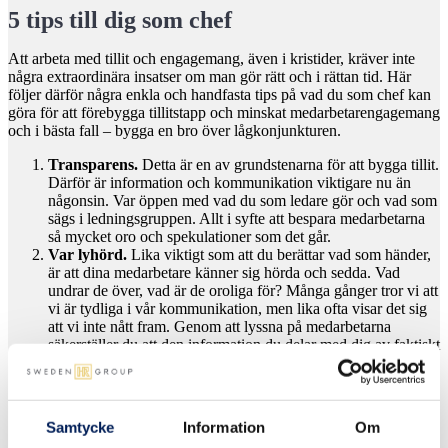
5 tips till dig som chef
Att arbeta med tillit och engagemang, även i kristider, kräver inte
några extraordinära insatser om man gör rätt och i rättan tid. Här
följer därför några enkla och handfasta tips på vad du som chef kan
göra för att förebygga tillitstapp och minskat medarbetarengagemang
och i bästa fall – bygga en bro över lågkonjunkturen.
Transparens.
Detta är en av grundstenarna för att bygga tillit.
Därför är information och kommunikation viktigare nu än
någonsin. Var öppen med vad du som ledare gör och vad som
sägs i ledningsgruppen. Allt i syfte att bespara medarbetarna
så mycket oro och spekulationer som det går.
Var lyhörd.
Lika viktigt som att du berättar vad som händer,
är att dina medarbetare känner sig hörda och sedda. Vad
undrar de över, vad är de oroliga för? Många gånger tror vi att
vi är tydliga i vår kommunikation, men lika ofta visar det sig
att vi inte nått fram. Genom att lyssna på medarbetarna
säkerställer du att den information du delar med dig av faktiskt
möter medarbetarnas behov.
Delaktighet
– en viktig förutsättning att skapa och bibehålla
engagemang. Se därför till att involvera dina medarbetare i att
lösa era utmaningar. På detta sätt frigör du även din egen tid
Samtycke
Information
Om
så att du kan fokusera mer på ditt viktiga ledarskap.