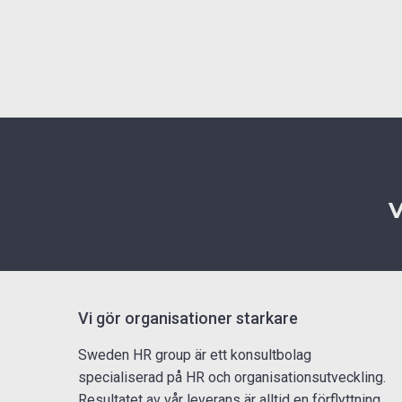
Publicerad: 2020-06-25
V
Vi gör organisationer starkare
Sweden HR group är ett konsultbolag
specialiserad på HR och organisationsutveckling.
Resultatet av vår leverans är alltid en förflyttning