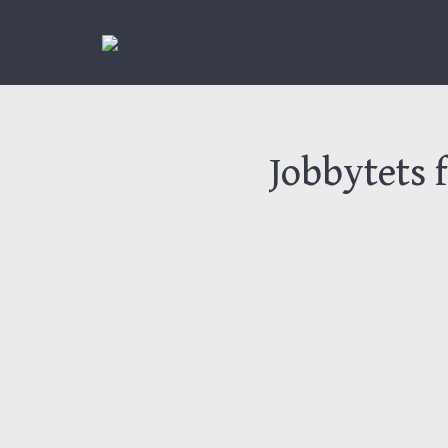
Jobbytets 
Forskaren Johan Westerm
och kommer fram till att
kunskapsorienterade ar
kunskapsorienterad är nå
Vilka möjligheter och svå