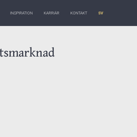
INSPIRATION
KARRIÄR
KONTAKT
SV
betsmarknad
verkan på lärandet,
ramtida
er att bli ännu mer
garna av pandemin.