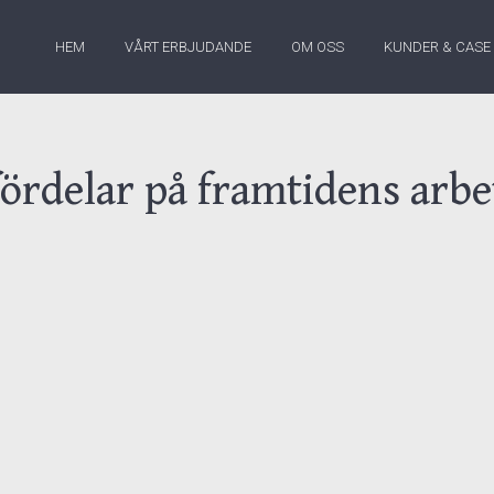
HEM
VÅRT ERBJUDANDE
OM OSS
KUNDER & CASE
fördelar på framtidens ar
an har skrivit en avhandling gällande jobbytens på
 jobbytet har positiv påverkan på lärandet på den f
betsmarknaden. Att framtidens arbetsmarknad komm
got vi ser spår av redan nu, särskilt i efterverknin
righeter kan vi se i relation till detta?