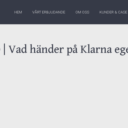
HEM
VÅRT ERBJUDANDE
OM OSS
KUNDER & CASE
 | Vad händer på Klarna eg