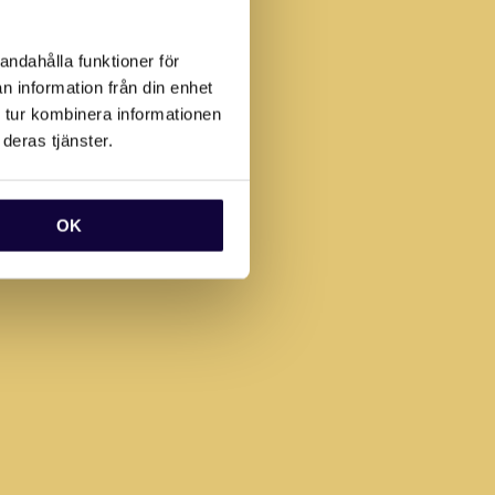
andahålla funktioner för
n information från din enhet
 tur kombinera informationen
deras tjänster.
OK