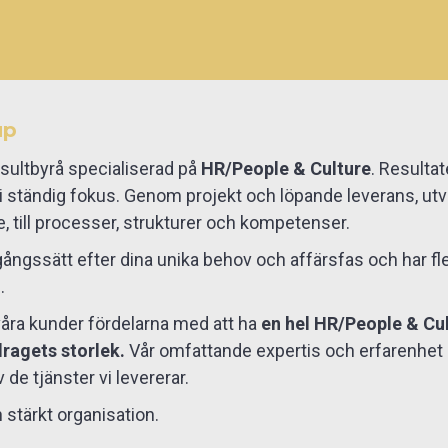
up
ultbyrå specialiserad på
HR/People & Culture
. Resultat
r i ständig fokus. Genom projekt och löpande leverans, utve
, till processer, strukturer och kompetenser.
gångssätt efter dina unika behov och affärsfas och har fle
.
r våra kunder fördelarna med att ha
en hel HR/People & Cult
ragets storlek.
Vår omfattande expertis och erfarenhet säk
 de tjänster vi levererar.
stärkt organisation.