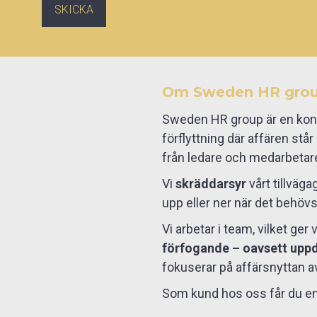
Om Sweden HR gro
Sweden HR group är en kons
förflyttning där affären stå
från ledare och medarbetare
Vi
skräddarsyr
vårt tillväga
upp eller ner när det behövs
Vi arbetar i team, vilket ge
förfogande – oavsett uppd
fokuserar på affärsnyttan av
Som kund hos oss får du en 